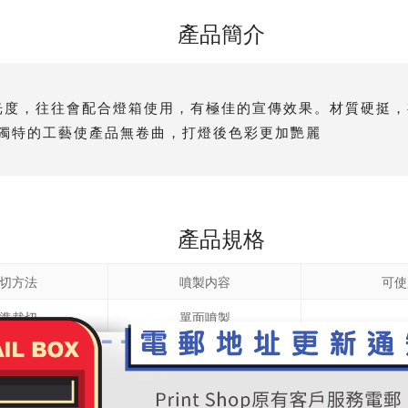
產品簡介
極高的透光度，往往會配合燈箱使用，有極佳的宣傳效果。材質硬
獨特的工藝使產品無卷曲，打燈後色彩更加艷麗
產品規格
切方法
噴製内容
可使
準裁切
單面噴製
交貨期