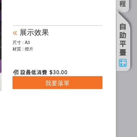
展⽰效果
尺寸 : A3
材質 : 燈片
我要落單