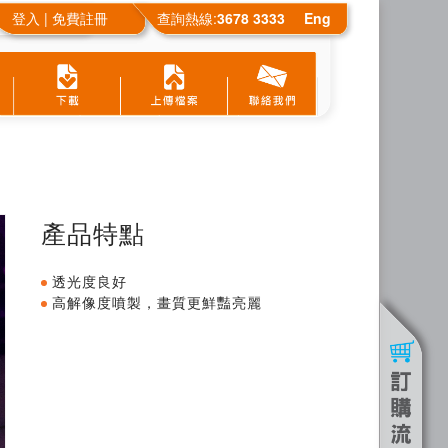
登入
|
免費註冊
查詢熱線
:
3678 3333
Eng
產品特點
透光度良好
高解像度噴製，畫質更鮮豔亮麗