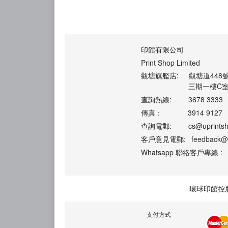
印館有限公司
Print Shop Limited
觀塘旗艦店:
觀塘道448
三期一樓C
查詢熱線:
3678 3333
傳真：
3914 9127
查詢電郵:
cs@uprints
客戶意見電郵:
feedback@
Whatsapp 聯絡客戶專線 :
環球印館控
支付方式