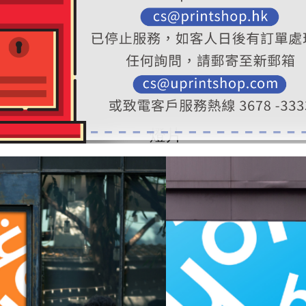
標準裁切 : 2 個工作天
燈片