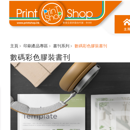
香港交易所股份代號：8448
主頁﹥
印刷產品專區
﹥
書刊系列
﹥
數碼彩色膠裝書刊
數碼彩色膠裝書刊