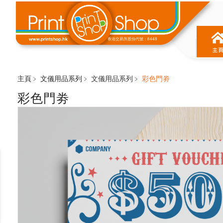
香港交易所股份代號：8448
主頁﹥
文儀⽤品系列
﹥
文儀⽤品系列
﹥
彩⾊⾨劵
彩⾊⾨劵