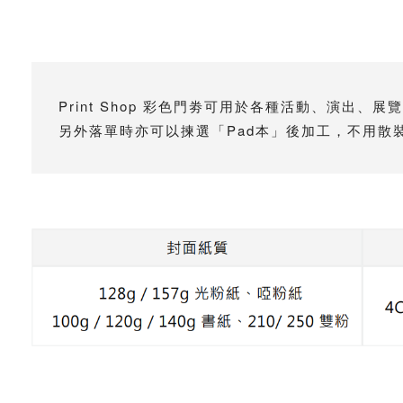
Print Shop 彩⾊⾨劵可⽤於各種活動、演
另外落單時亦可以揀選「Pad本」後加⼯，不⽤散