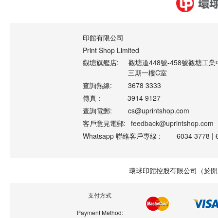
印館有限公司
Print Shop Limited
觀塘旗艦店:
觀塘道448號-458號觀塘工業
三期一樓C室
查詢熱線:
3678 3333
傳真：
3914 9127
查詢電郵:
cs@uprintshop.com
客戶意見電郵:
feedback@uprintshop.com
Whatsapp 聯絡客戶專線 :
6034 3778 | 
環球印館控股有限公司（於開曼
支付方式
Payment Method: