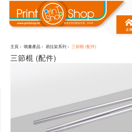
香港交易所股份代號：8448
主頁﹥
噴畫產品
﹥
易拉架系列
﹥
三節棍 (配件)
三節棍 (配件)