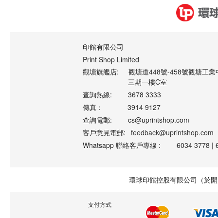
印館有限公司
Print Shop Limited
觀塘旗艦店:
觀塘道448號-458號觀塘工業
三期一樓C室
查詢熱線:
3678 3333
傳真：
3914 9127
查詢電郵:
cs@uprintshop.com
客戶意見電郵:
feedback@uprintshop.com
Whatsapp 聯絡客戶專線 :
6034 3778 | 
環球印館控股有限公司（於開曼
支付方式