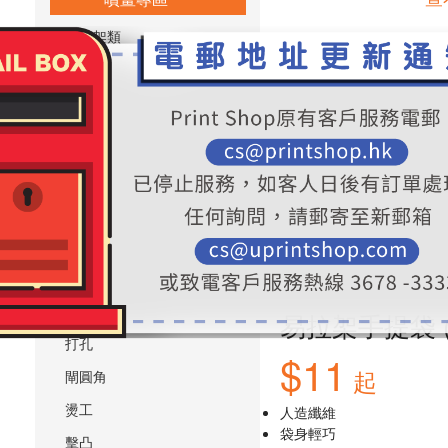
易拉架類
展板類
海報類
帆布類
貼紙類
標準展覽攤位製作套餐
其他專區
針線
壓線
易拉架⼿提袋 
打孔
$11
起
閘圓角
燙工
⼈造纖維
袋⾝輕巧
擊凸