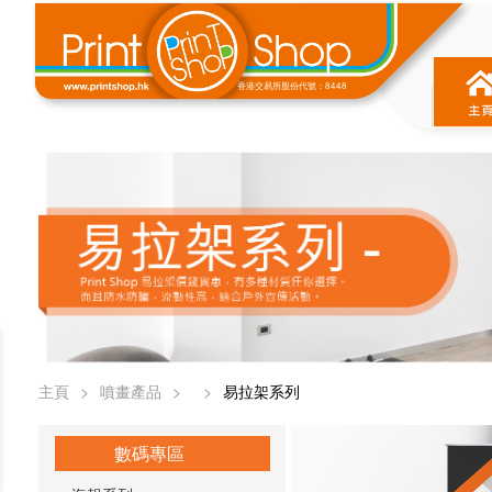
香港交易所股份代號：8448
主頁
>
噴畫產品
>
>
易拉架系列
數碼專區