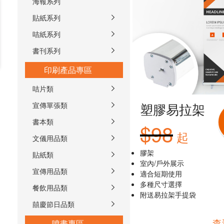
海報系列
貼紙系列
咭紙系列
書刊系列
印刷產品專區
咭片類
塑膠易拉架
宣傳單張類
書本類
$98
起
文儀用品類
膠架
貼紙類
室內/戶外展⽰
宣傳用品類
適合短期使⽤
多種尺⼨選擇
餐飲用品類
附送易拉架⼿提袋
囍慶節日品類
查
噴畫專區