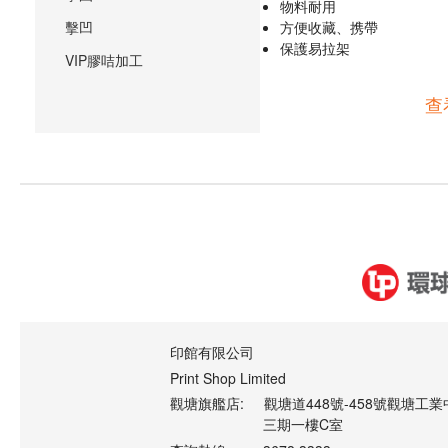
物料耐⽤
擊凹
⽅便收藏、携帶
保護易拉架
VIP膠咭加工
查
印館有限公司
Print Shop Limited
觀塘旗艦店:
觀塘道448號-458號觀塘工業
三期一樓C室